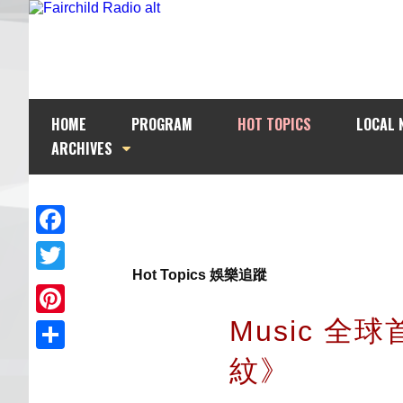
HOME
PROGRAM
HOT TOPICS
LOCAL 
ARCHIVES
Facebook
Hot Topics 娛樂追蹤
Twitter
Music 全
Pinterest
紋》
Share