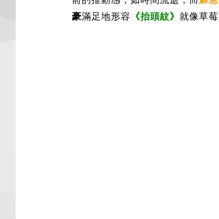
豪
滿足地形容
《抬頭紋》
就像草莓