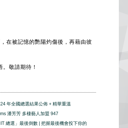
廊，在被記憶的艷陽灼傷後，再藉由彼
悟。敬請期待！
2024 年全國總選結果公佈 + 精華重溫
rams 潘芳芳 多棲藝人加盟 947
 HIT 總選」最後倒數 | 把握最後機會投下你的