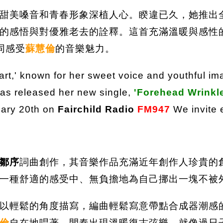
甜美嗓音和青春形象深植人心。睽違已久，她推出
感悟與對優雅老去的詮釋。這首充滿溫暖與感性的歌
同感受
蘇慧倫
的音樂魅力。
art,' known for her sweet voice and youthful im
has released her new single,
'Forehead Wrinkl
uary 20th on
Fairchild Radio
FM947
We invite 
鄒序
詞曲創作，其音樂作品充滿近年創作人珍貴的
一種舒適的感受中、無負擔地為自己挪出一塊不被
以輕鬆的角度描寫，編曲輕鬆寫意帶點合成器潮感的B
倫
自在地唱著。間奏出現溫暖復古弦樂，就像過日