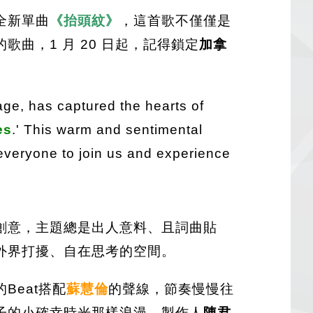
全新單曲
《抬頭紋》
，這首歌不僅僅是
曲，1 月 20 日起，記得鎖定
加拿
age, has captured the hearts of
es
.' This warm and sentimental
everyone to join us and experience
創意，主題總是出人意料、且詞曲貼
外界打擾、自在思考的空間。
eat搭配
蘇慧倫
的聲線，節奏慢慢往
子的小確幸時光那樣浪漫，製作人
陳君