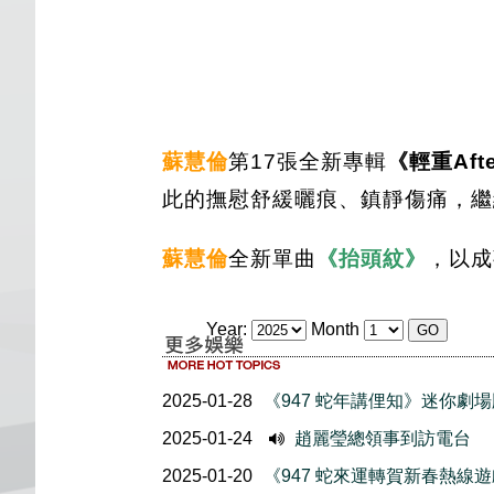
蘇慧倫
第17張全新專輯
《輕重Aft
此的撫慰舒緩曬痕、鎮靜傷痛，繼
蘇慧倫
全新單曲
《抬頭紋》
，以成
Year:
Month
2025-01-28
《947 蛇年講俚知》迷你劇
2025-01-24
趙麗瑩總領事到訪電台
2025-01-20
《947 蛇來運轉賀新春熱線