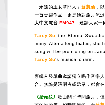
「永遠的玉女掌門人」
蘇慧倫
，以
一首音樂作品，更是她對歲月流逝的
大中文電台
FM947
，邀請大家一
Tarcy Su
, the 'Eternal Sweethe
many. After a long hiatus, she 
song will be premiering on Jan
Tarcy Su
's musical charm.
專輯首發單曲邀請獨立唱作音樂人
合。無論是演唱者或聽眾，都會在
《抬頭紋》
歌曲關乎時間歲月，但
前的推動感，如時間流逝，而
蘇慧