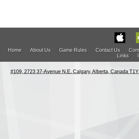
Home
About Us
Game Rules
Contact Us
Com
Links
#109, 2723 37-Avenue N.E. Calgary, Alberta, Canada T1