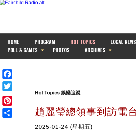
HOME
PROGRAM
HOT TOPICS
LOCAL NEWS
POLL & GAMES
PHOTOS
ARCHIVES
Facebook
Hot Topics 娛樂追蹤
Twitter
趙麗瑩總領事到訪電
Pinterest
Share
2025-01-24 (星期五)