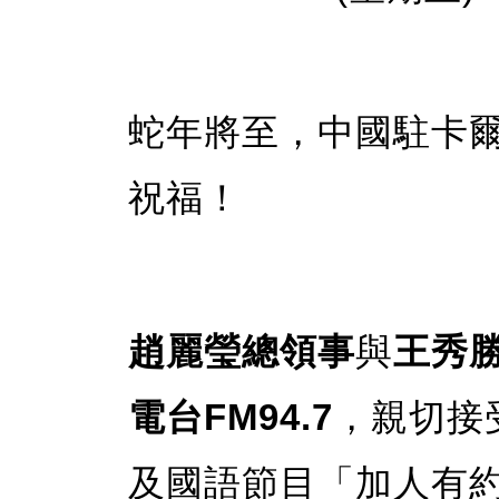
蛇年將至，中國駐卡
祝福！
趙麗瑩總領事
與
王秀
電台FM94.7
，親切接
及國語節目「加人有