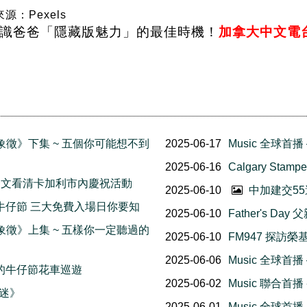
源：Pexels
識爸爸「隱藏版魅力」的最佳時機！
加拿大中文電台 
傲象徵》下集 ~ 五個你可能想不到
2025-06-17
Music 全球首播 
2025-06-16
Calgary St
日 一文看清卡加利市內慶祝活動
2025-06-10
中加建交5
慳錢玩盡牛仔節 三大免費入場日你要知
2025-06-10
Father's D
傲象徵》上集 ~ 五樣你一定聽過的
2025-06-10
FM947 探訪
2025-06-06
Music 全球首
可不知的牛仔節花車巡遊
2025-06-02
Music 聯合首播
歌迷》
2025-06-01
Music 全球首