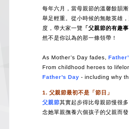
每年六月，當母親節的溫馨餘韻漸
舉足輕重。從小時候的無敵英雄，
度，帶大家一覽
「父親節的有趣事
然不是你以為的那一條領帶！
As Mother’s Day fades,
Father
From childhood heroes to lifelo
Father’s Day
- including why the
1. 父親節最初不是「節日」
父親節
其實起步得比母親節慢很多
念她單親撫養六個孩子的父親而發起