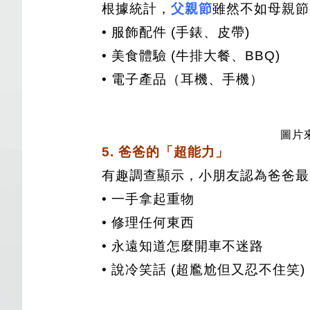
根據統計，
父親節
雖然不如母親節
• 服飾配件 (手錶、皮帶)
• 美食體驗 (牛排大餐、BBQ)
• 電子產品（耳機、手機）
圖片來
5. 爸爸的「超能力」
有趣調查顯示，小朋友認為爸爸最
• 一手拿起重物
• 修理任何東西
• 永遠知道怎麼開車不迷路
• 說冷笑話 (超尷尬但又忍不住笑)