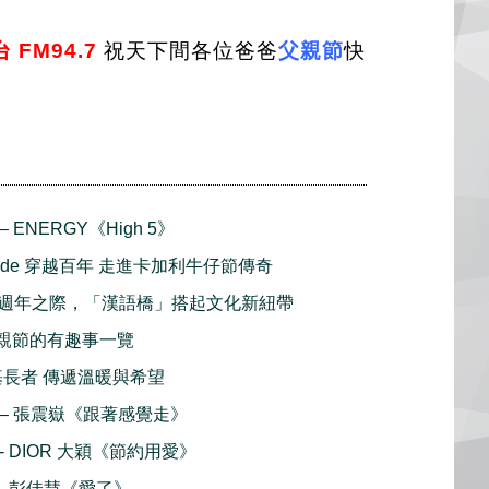
FM94.7
祝天下間各位爸爸
父親節
快
– ENERGY《High 5》
ampede 穿越百年 走進卡加利牛仔節傳奇
5週年之際，「漢語橋」搭起文化新紐帶
ay 父親節的有趣事一覽
榮基長者 傳遞溫暖與希望
播 – 張震嶽《跟著感覺走》
 - DIOR 大穎《節約用愛》
播 - 彭佳慧《愛了》