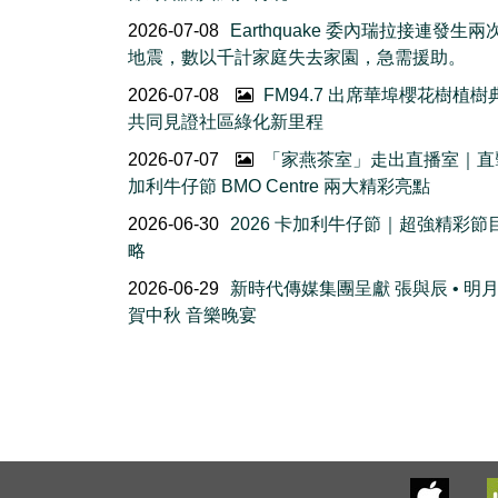
2026-07-08
Earthquake 委內瑞拉接連發生
地震，數以千計家庭失去家園，急需援助。
2026-07-08
FM94.7 出席華埠櫻花樹植
共同見證社區綠化新里程
2026-07-07
「家燕茶室」走出直播室｜直
加利牛仔節 BMO Centre 兩大精彩亮點
2026-06-30
2026 卡加利牛仔節｜超強精彩節
略
2026-06-29
新時代傳媒集團呈獻 張與辰 • 明
賀中秋 音樂晚宴