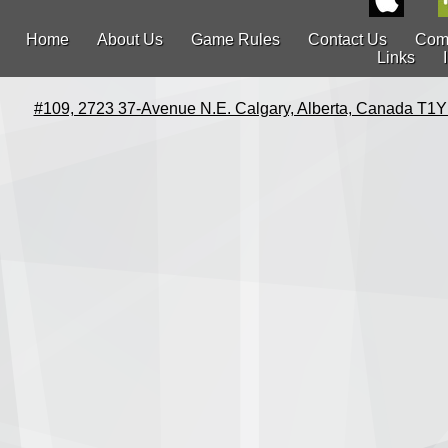
Home
About Us
Game Rules
Contact Us
Com
Links
#109, 2723 37-Avenue N.E. Calgary, Alberta, Canada T1