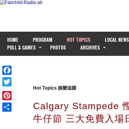
HOME
PROGRAM
HOT TOPICS
LOCAL NEWS
POLL & GAMES
PHOTOS
ARCHIVES
Facebook
Hot Topics 娛樂追蹤
Twitter
Calgary Stamped
Pinterest
牛仔節 三大免費入場
Share