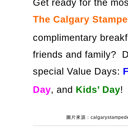
Get ready for the mos
The Calgary Stamp
complimentary breakfa
friends and family? D
special Value Days:
Day
, and
Kids’ Day
!
圖片來源：calgarystamped