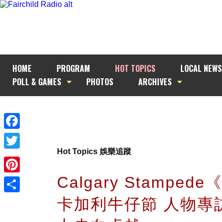
HOME
PROGRAM
HOT TOPICS
LOCAL NEWS
POLL & GAMES
PHOTOS
ARCHIVES
Facebook
Hot Topics 娛樂追蹤
Twitter
Calgary Stampede
Pinterest
卡加利牛仔節 人物專
Share