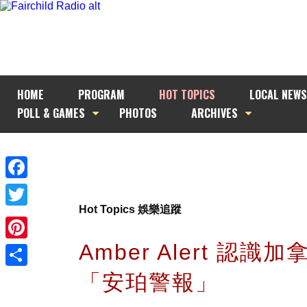
HOME
PROGRAM
HOT TOPICS
LOCAL NEWS
POLL & GAMES
PHOTOS
ARCHIVES
Facebook
Hot Topics 娛樂追蹤
Twitter
Amber Alert 認識
Pinterest
「安珀警報」
Share