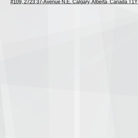
#109, 2723 37-Avenue N.E. Calgary, Alberta, Canada T1