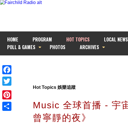
HOME
PROGRAM
HOT TOPICS
LOCAL NEWS
POLL & GAMES
PHOTOS
ARCHIVES
Facebook
Hot Topics 娛樂追蹤
Twitter
Music 全球首播 - 
Pinterest
曾寧靜的夜》
Share