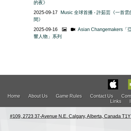
的夜》
2025-09-17
Music 全球首播 - 許茹芸《一首
間》
2025-09-16
Asian Changemakers
響人物」系列
Home
About Us
Game Rules
Contact Us
Com
Links
#109, 2723 37-Avenue N.E. Calgary, Alberta, Canada T1