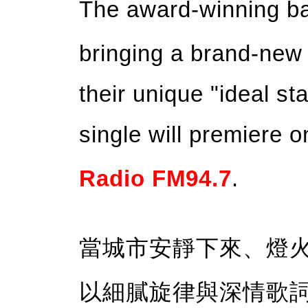
The award-winning 
bringing a brand-new s
their unique "ideal st
single will premiere
Radio FM94.7
.
當城市安靜下來、燈
以細膩旋律與深情歌