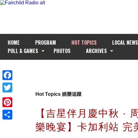
HOME
PROGRAM
HOT TOPICS
LOCAL NEWS
POLL & GAMES
PHOTOS
ARCHIVES
Facebook
Hot Topics 娛樂追蹤
Twitter
【吉星伴月慶中秋 · 
Pinterest
樂晚宴】卡加利站 完
Share