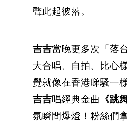
聲此起彼落。
吉吉
當晚更多次「落
大合唱、自拍、比心
覺就像在香港睇騷一
吉吉
唱經典金曲
《跳
氛瞬間爆燈！粉絲們