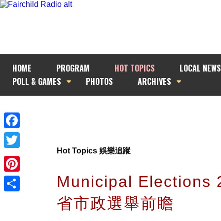
HOME
PROGRAM
HOT TOPICS
LOCAL NEWS
POLL & GAMES
PHOTOS
ARCHIVES
Facebook
Hot Topics 娛樂追蹤
Twitter
Municipal Elections
Pinterest
省市政選舉前瞻
Share