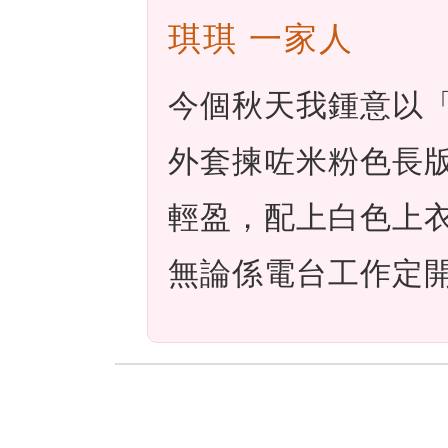
琪琪 一家人
今個秋天我鍾意以
外套揀咗米粉色長
輕盈，配上白色上
無論係電台工作定