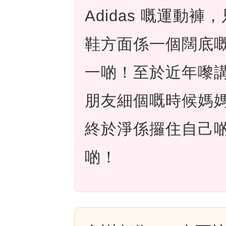
Adidas 嘅運動
鞋方面係一個闊底
一啲！至於近年嚟
朋友細個嘅時候媽
終於淨係攞住自己
啲！