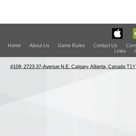
Home
About Us
Game Rules
Contact Us
Com
Links
#109, 2723 37-Avenue N.E. Calgary, Alberta, Canada T1