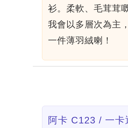
衫。柔軟、毛茸茸
我會以多層次為主
一件薄羽絨喇！
阿卡 C123 / 一