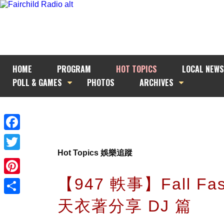
HOME
PROGRAM
HOT TOPICS
LOCAL NEWS
POLL & GAMES
PHOTOS
ARCHIVES
Facebook
Hot Topics 娛樂追蹤
Twitter
【947 軼事】Fall Fas
Pinterest
天衣著分享 DJ 篇
Share