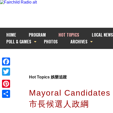
HOME
PROGRAM
HOT TOPICS
LOCAL NEWS
POLL & GAMES
PHOTOS
ARCHIVES
Facebook
Hot Topics 娛樂追蹤
Twitter
Mayoral Candidat
Pinterest
市長候選人政綱
Share