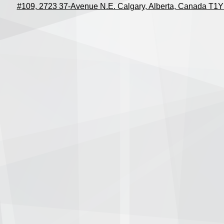
#109, 2723 37-Avenue N.E. Calgary, Alberta, Canada T1