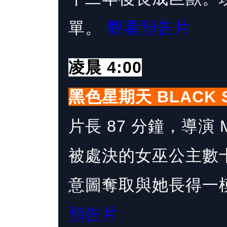
單。
觀看預告片
凌晨 4:00
黑色星期天 BLACK SU
片長 87 分鐘，導演 Ma
被處決的女巫公主數
意圖奪取與她長得一
預告片