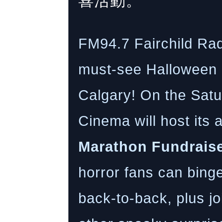
喜活動。
FM94.7 Fairchild Rad
must-see Halloween e
Calgary! On the Sat
Cinema will host its
Marathon Fundrais
horror fans can binge
back-to-back, plus j