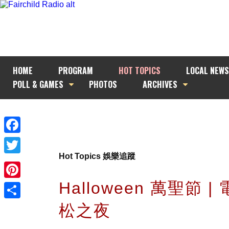
HOME
PROGRAM
HOT TOPICS
LOCAL NEWS
POLL & GAMES
PHOTOS
ARCHIVES
Facebook
Hot Topics 娛樂追蹤
Twitter
Halloween 萬聖節 
Pinterest
松之夜
Share