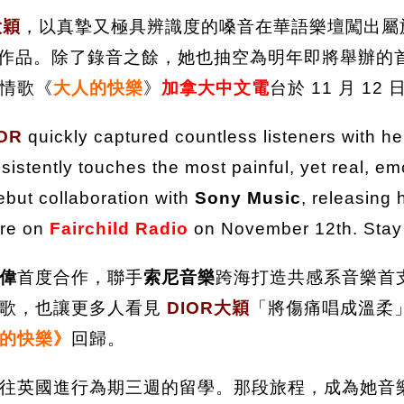
大穎
，以真摯又極具辨識度的嗓音在華語樂壇闖出屬
作品。除了錄音之餘，她也抽空為明年即將舉辦的
情歌《
大人的快樂
》
加拿大中文電
台於 11 月 1
OR
quickly captured countless listeners with he
istently touches the most painful, yet real, e
ebut collaboration with
Sony Music
, releasing 
ere on
Fairchild Radio
on November 12th. Stay
偉
首度合作，聯手
索尼音樂
跨海打造共感系音樂首
情歌，也讓更多人看見
DIOR大穎
「將傷痛唱成溫柔
的快樂》
回歸。
往英國進行為期三週的留學。那段旅程，成為她音