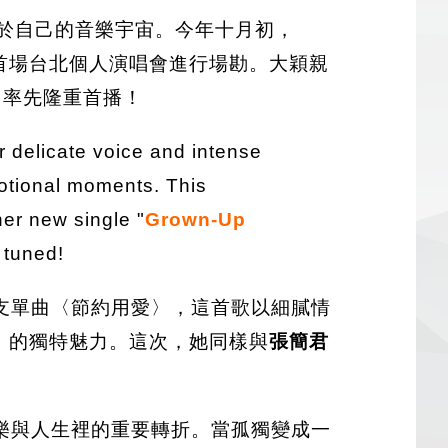
於自己的音樂宇宙。今年十月初，
首場台北個人演唱會進行場勘。大穎親
2 日率先隆重首播！
r delicate voice and intense
motional moments. This
her new single "
Grown-Up
 tuned!
支單曲〈節約用愛〉，這首歌以細膩情
」的獨特魅力。這次，她同樣與
張簡君
樂與人生裡的重要轉折。當孤獨變成一