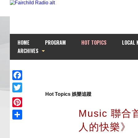
HOME
PROGRAM
HOT TOPICS
LOCAL 
ARCHIVES
Facebook
Hot Topics 娛樂追蹤
Twitter
Music 聯合
Pinterest
人的快樂》
Share