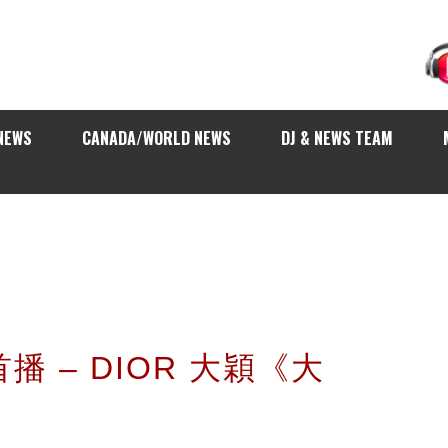
NEWS
CANADA/WORLD NEWS
DJ & NEWS TEAM
首播 – DIOR 大穎《大