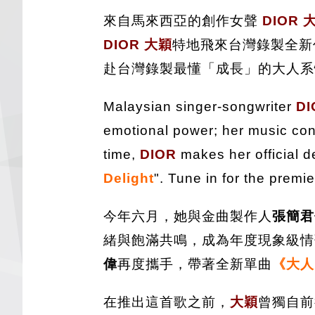
來自馬來西亞的創作女聲
DIOR 
DIOR 大穎
特地飛來台灣錄製全新
赴台灣錄製最懂「成長」的大人系
Malaysian singer-songwriter
DI
emotional power; her music cons
time,
DIOR
makes her official d
Delight
". Tune in for the premi
今年六月，她與金曲製作人
張簡君
緒與飽滿共鳴，成為年度現象級
偉
再度攜手，帶著全新單曲
《大人
在推出這首歌之前，
大穎
曾獨自前