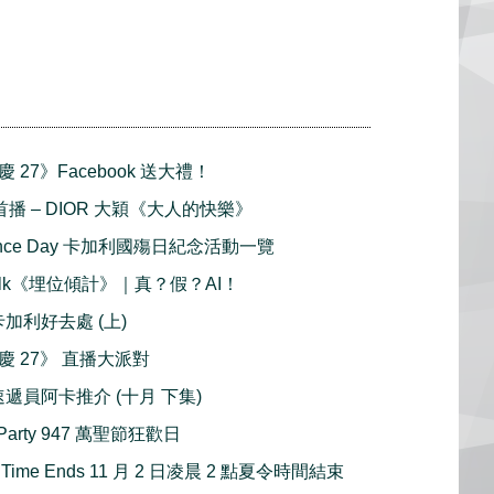
 27》Facebook 送大禮！
合首播 – DIOR 大穎《大人的快樂》
ance Day 卡加利國殤日紀念活動一覽
 Talk《埋位傾計》｜真？假？AI！
1 月卡加利好去處 (上)
慶 27》 直播大派對
速遞員阿卡推介 (十月 下集)
 Party 947 萬聖節狂歡日
ing Time Ends 11 月 2 日凌晨 2 點夏令時間結束