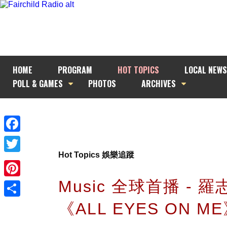
HOME
PROGRAM
HOT TOPICS
LOCAL NEWS
POLL & GAMES
PHOTOS
ARCHIVES
Facebook
Hot Topics 娛樂追蹤
Twitter
Music 全球首播 - 羅
Pinterest
《ALL EYES ON M
Share