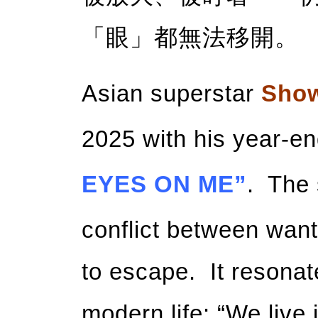
「眼」都無法移開。
Asian superstar
Sho
2025 with his year-en
EYES ON ME”
. The 
conflict between wan
to escape. It resonat
modern life: “We live