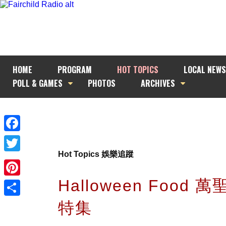
HOME
PROGRAM
HOT TOPICS
LOCAL NEWS
POLL & GAMES
PHOTOS
ARCHIVES
Facebook
Hot Topics 娛樂追蹤
Twitter
Halloween Food 
Pinterest
特集
Share