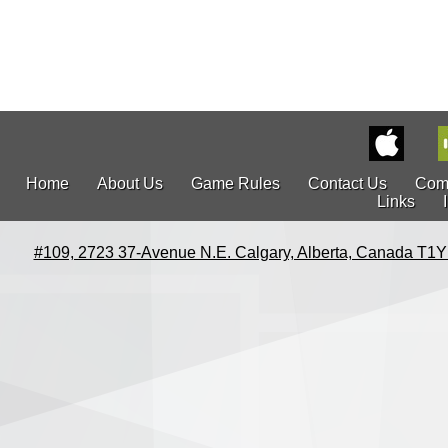
Home
About Us
Game Rules
Contact Us
Com
Links
#109, 2723 37-Avenue N.E. Calgary, Alberta, Canada T1