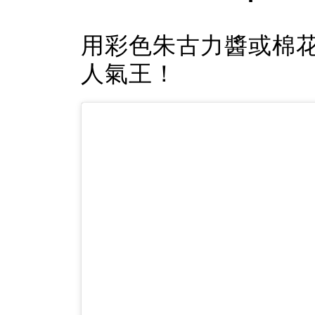
用彩色朱古力醬或棉
人氣王！