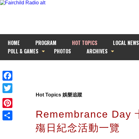
HOME
PROGRAM
HOT TOPICS
LOCAL NEWS
POLL & GAMES
PHOTOS
ARCHIVES
Facebook
Hot Topics 娛樂追蹤
Twitter
Remembrance Da
Pinterest
殤日紀念活動一覽
Share