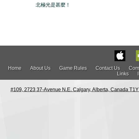
北極光是甚麼！
Home
About Us
Game Rules
Contact Us
Com
Links
#109, 2723 37-Avenue N.E. Calgary, Alberta, Canada T1