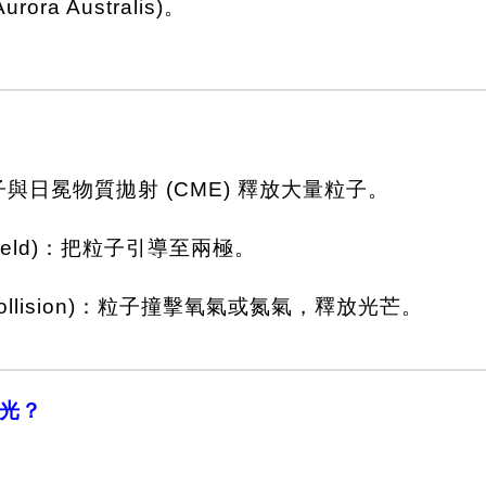
a Australis)。
太陽黑子與日冕物質拋射 (CME) 釋放大量粒子。
ic Field)：把粒子引導至兩極。
c Collision)：粒子撞擊氧氣或氮氣，釋放光芒。
光？