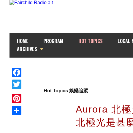
HOME
PROGRAM
HOT TOPICS
LOCAL 
ARCHIVES
Facebook
Hot Topics 娛樂追蹤
Twitter
Aurora
Pinterest
北極光是甚
Share