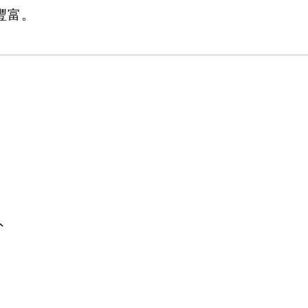
豐富。
外