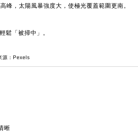
 年周期的高峰，太陽風暴強度大，使極光覆蓋範圍更南。
輕鬆「被掃中」。
源：Pexels
清晰