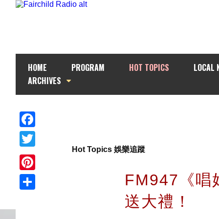
HOME
PROGRAM
HOT TOPICS
LOCAL 
ARCHIVES
Facebook
Hot Topics 娛樂追蹤
Twitter
FM947《唱好
Pinterest
送大禮！
Share