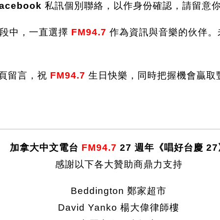
acebook
私訊個別聯絡，以作身份確認，請留意
階段中，一直選擇
FM94.7
作為資訊與音樂的伙伴。
頁留言，祝
FM94.7
生日快樂，同時把握機會贏取
加拿大中文電台
FM94.7
27 週年《唱好台慶 27
感謝以下各大贊助商鼎力支持
Beddington 鄭家超市
David Yanko 楊大偉律師樓