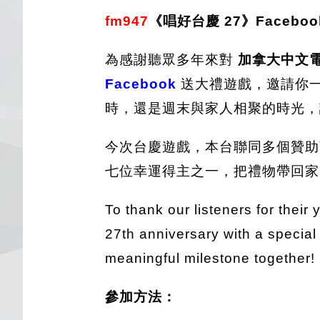
fm947
《
唱好台慶 27》
Facebo
為感謝聽眾多年來對
加拿大中文
Facebook
送大禮遊戲，邀請你
時，還是週末與家人相聚的時光
今次台慶遊戲，本台聯同多個贊助
七位幸運得主之一，把禮物帶回家
To thank our listeners for thei
27th anniversary with a special
meaningful milestone together!
參加方法：