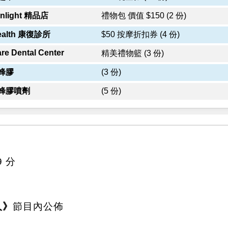
light 精品店
禮物包 價值 $150 (2 份)
alth 康復診所
$50 按摩折扣券 (4 份)
e Dental Center
精美禮物籃 (3 份)
蜂膠
(3 份)
蜂膠噴劑
(5 份)
9 分
人》
節目內公佈