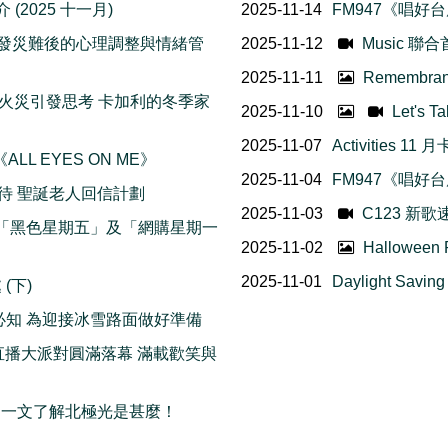
(2025 十一月)
2025-11-14
FM947《唱好台慶
h 面對突發災難後的心理調整與情緒管
2025-11-12
Music 聯
2025-11-11
Remembr
 香港五級火災引發思考 卡加利的冬季家
2025-11-10
Let's
2025-11-07
Activities 1
ALL EYES ON ME》
2025-11-04
FM947《唱好台
待 聖誕老人回信計劃
2025-11-03
C123 新歌
不知道的「黑色星期五」及「網購星期一
2025-11-02
Halloween
2025-11-01
Daylight Sav
 (下)
冬季駕駛必知 為迎接冰雪路面做好準備
》直播大派對圓滿落幕 滿載歡笑與
版！一文了解北極光是甚麼！