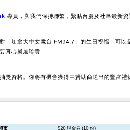
ok
專頁，與我們保持聯繫，緊貼台慶及社區最新資
對「加拿大中文電台 FM94.7」的生日祝福。可
要真心就最珍貴。
抽獎資格。你將有機會獲得由贊助商送出的豐富禮物
超市
$20 現金券 (10 份)