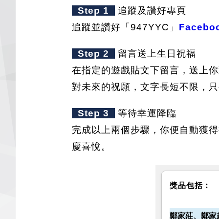
Step 1
追蹤及讚好專頁
追蹤並讚好「947YYC」
Facebo
Step 2
留言送上生日祝福
在指定的遊戲貼文下留言，送上你
對未來的祝願，文字長短不限，只
Step 3
等待幸運降臨
完成以上兩個步驟，你便自動獲得
慶喜悅。
獎品包括︰
鄭家莊、鄭家