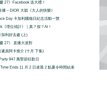
 27》Facebook 送大禮！
合首播 – DIOR 大穎《大人的快樂》
ance Day 卡加利國殤日紀念活動一覽
 Talk《埋位傾計》｜真？假？AI！
1 月卡加利好去處 (上)
慶 27》 直播大派對
速遞員阿卡推介 (十月 下集)
 Party 947 萬聖節狂歡日
ing Time Ends 11 月 2 日凌晨 2 點夏令時間結束