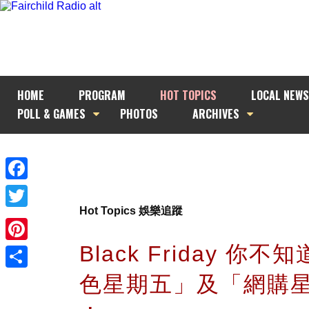
HOME
PROGRAM
HOT TOPICS
LOCAL NEWS
POLL & GAMES
PHOTOS
ARCHIVES
Facebook
Hot Topics 娛樂追蹤
Twitter
Black Friday 你
Pinterest
色星期五」及「網購星
Share