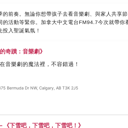
季的前奏。無論你想帶孩子去看音樂劇、與家人共享節
的活動等緊你。加拿大中文電台FM94.7今次就帶你
先投入聖誕氣氛！
《34街的奇蹟：音樂劇》
在音樂劇的魔法裡，不容錯過！
 375 Bermuda Dr NW, Calgary, AB T3K 2J5
eatre — 《下雪吧，下雪吧，下雪吧！》