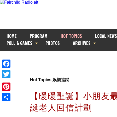
HOME
PROGRAM
HOT TOPICS
LOCAL NEWS
POLL & GAMES
PHOTOS
ARCHIVES
Facebook
Hot Topics 娛樂追蹤
Twitter
【暖暖聖誕】小朋友最
Pinterest
誕老人回信計劃
Share