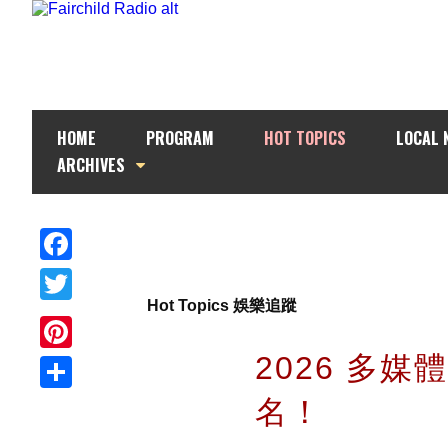
HOME
PROGRAM
HOT TOPICS
LOCAL 
ARCHIVES
Facebook
Hot Topics 娛樂追蹤
Twitter
2026 多
Pinterest
名！
Share