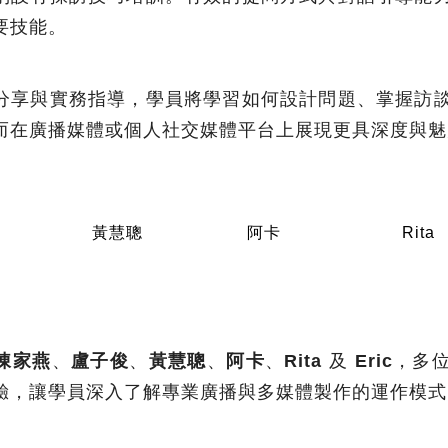
要技能。
分享與實務指導，學員將學習如何設計問題、掌握訪
而在廣播媒體或個人社交媒體平台上展現更具深度與魅
黃慧聰
阿卡
Rita
陳家燕
、
盧子俊
、
黃慧聰
、
阿卡
、
Rita
及
Eric
，多
驗，讓學員深入了解專業廣播與多媒體製作的運作模式