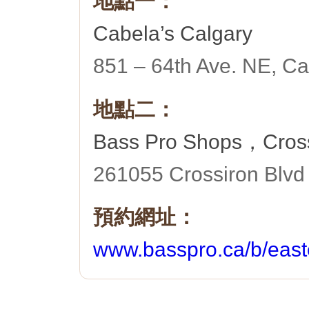
地點一：
Cabela’s Calgary
851 – 64th Ave. NE, Ca
地點二：
Bass Pro Shops，CrossI
261055 Crossiron Blvd
預約網址：
www.basspro.ca/b/east