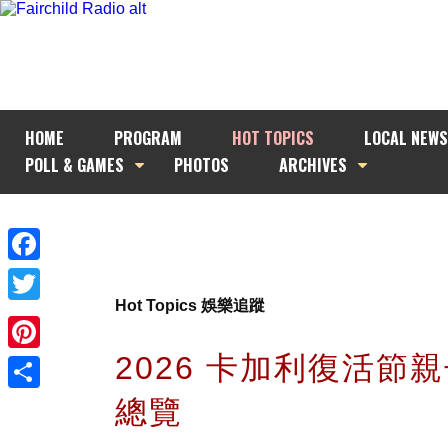
HOME
PROGRAM
HOT TOPICS
LOCAL NEWS
POLL & GAMES
PHOTOS
ARCHIVES
Facebook
Hot Topics 娛樂追蹤
Twitter
2026 卡加利復活節
Pinterest
總覽
Share