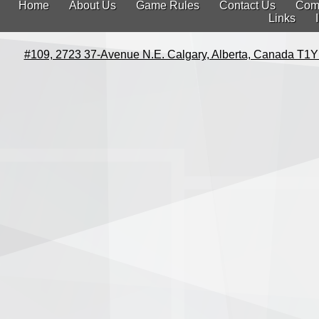
Home
About Us
Game Rules
Contact Us
Com
Links
#109, 2723 37-Avenue N.E. Calgary, Alberta, Canada T1