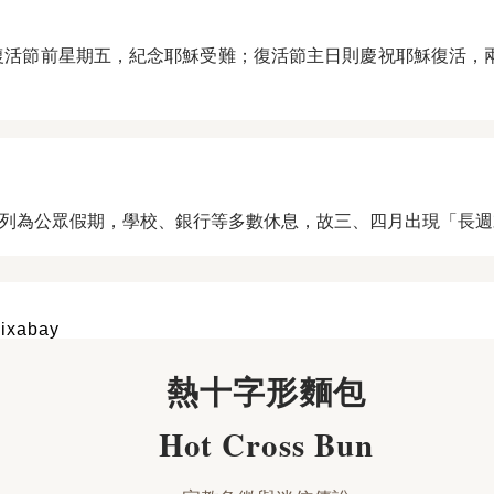
y 永遠為復活節前星期五，紀念耶穌受難；復活節主日則慶祝耶穌復
列為公眾假期，學校、銀行等多數休息，故三、四月出現「長週
xabay
熱十字形麵包
Hot Cross Bun