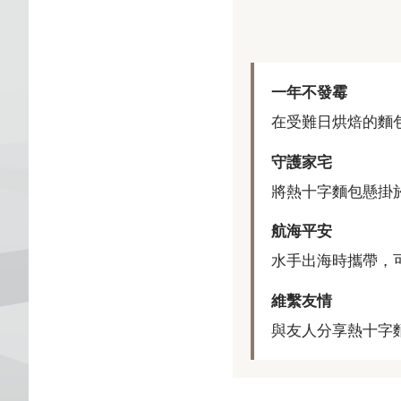
一年不發霉
在受難日烘焙的麵
守護家宅
將熱十字麵包懸掛
航海平安
水手出海時攜帶，
維繫友情
與友人分享熱十字