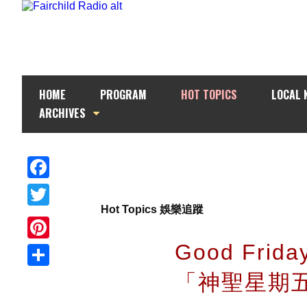
HOME
PROGRAM
HOT TOPICS
LOCAL 
ARCHIVES
Facebook
Hot Topics 娛樂追蹤
Twitter
Good Fri
Pinterest
「神聖星期
Share