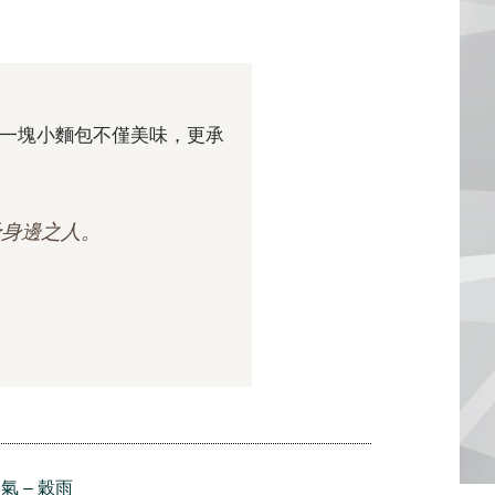
一塊小麵包不僅美味，更承
予身邊之人。
氣 – 穀雨