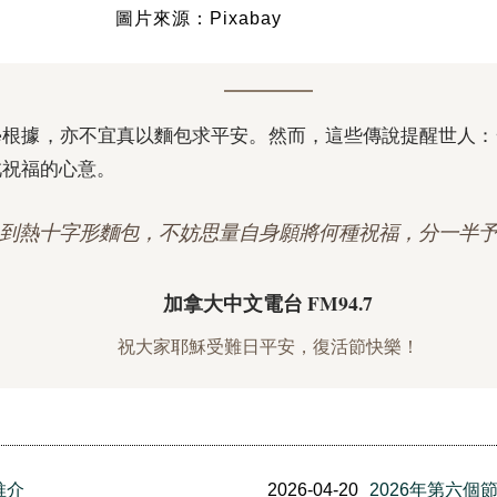
圖片來源：Pixabay
學根據，亦不宜真以麵包求平安。然而，這些傳說提醒世人：
此祝福的心意。
到熱十字形麵包，不妨思量自身願將何種祝福，分一半
加拿大中文電台 FM94.7
祝大家耶穌受難日平安，復活節快樂！
推介
2026-04-20
2026年第六個節