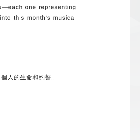
ou—each one representing
into this month's musical
兩個人的生命和約誓。