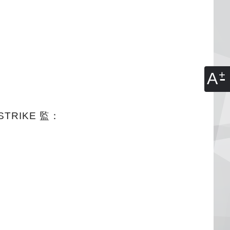
A
RSTRIKE 監：