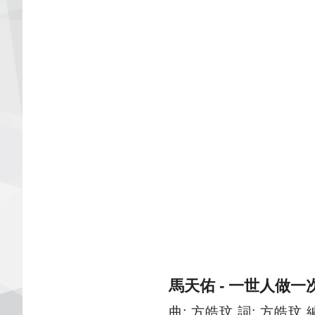
馬天佑 - 一世人做一
曲: 方皓玟 詞: 方皓玟 編: 