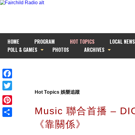
HOME
PROGRAM
HOT TOPICS
LOCAL NEWS
POLL & GAMES
PHOTOS
ARCHIVES
Facebook
Hot Topics 娛樂追蹤
Twitter
Music 聯合首播 – D
Pinterest
《靠關係》
Share