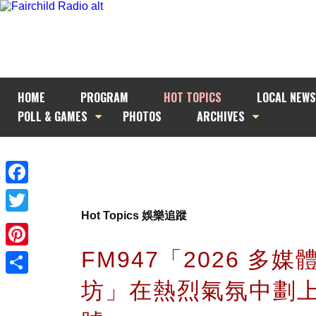
HOME
PROGRAM
HOT TOPICS
LOCAL NEWS
POLL & GAMES
PHOTOS
ARCHIVES
Facebook
Hot Topics 娛樂追蹤
Twitter
FM947「2026 多媒
Pinterest
坊」在熱烈氣氛中劃
Share