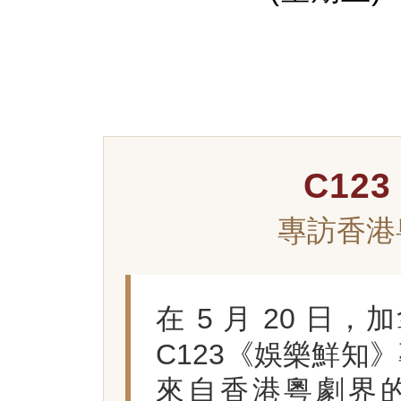
C12
專訪香港
在 5 月 20 日，
C123《娛樂鮮知》
來自香港粵劇界