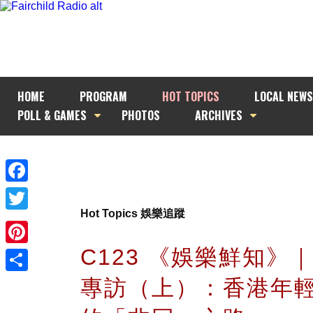
HOME
PROGRAM
HOT TOPICS
LOCAL NEWS
POLL & GAMES
PHOTOS
ARCHIVES
Facebook
Hot Topics 娛樂追蹤
Twitter
C123 《娛樂鮮知》
Pinterest
專訪（上）：香港年
Share