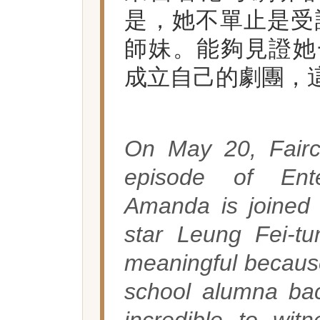
是，她不單止是受訪
師妹。能夠見證她
成立自己的劇團，
On May 20, Fairc
episode of Ente
Amanda is joined 
star Leung Fei-tu
meaningful becaus
school alumna bac
incredible to wit