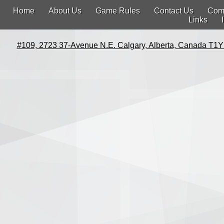
Home
About Us
Game Rules
Contact Us
Com
Links
#109, 2723 37-Avenue N.E. Calgary, Alberta, Canada T1