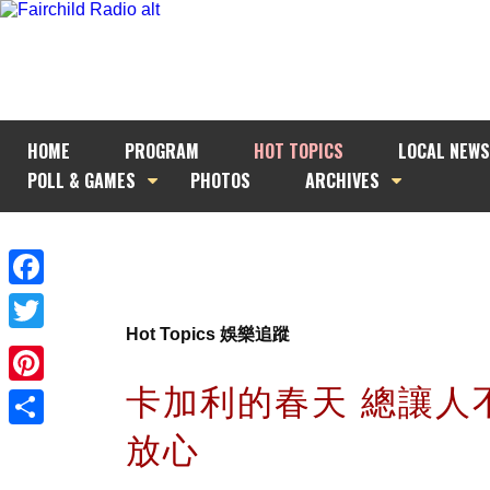
HOME
PROGRAM
HOT TOPICS
LOCAL NEWS
POLL & GAMES
PHOTOS
ARCHIVES
Facebook
Hot Topics 娛樂追蹤
Twitter
卡加利的春天 總讓人
Pinterest
放心
Share