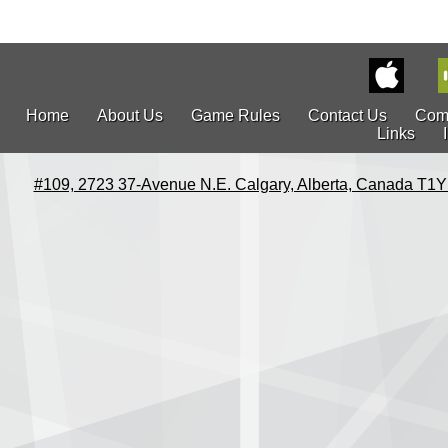
Home
About Us
Game Rules
Contact Us
Com
Links
#109, 2723 37-Avenue N.E. Calgary, Alberta, Canada T1