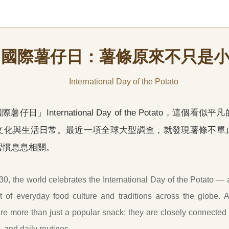
國際薯仔日：薯條原來不只是
International Day of the Potato
際薯仔日」International Day of the Potato，這
文化與生活日常。最近一項全球大型調查，就發現薯條不單
習慣息息相關。
0, the world celebrates the International Day of the Potato — 
 of everyday food culture and traditions across the globe. A
 are more than just a popular snack; they are closely connected
, and daily routines.