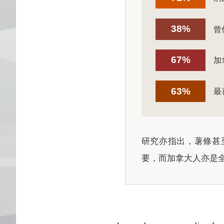
38%
曾
67%
加
63%
最
研究亦指出，薯條甚
要，而加拿大人亦是