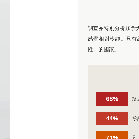
調查亦特別分析加拿
感覺相對冷靜。只有
性」的國家。
68%
認
44%
承認
71%
別