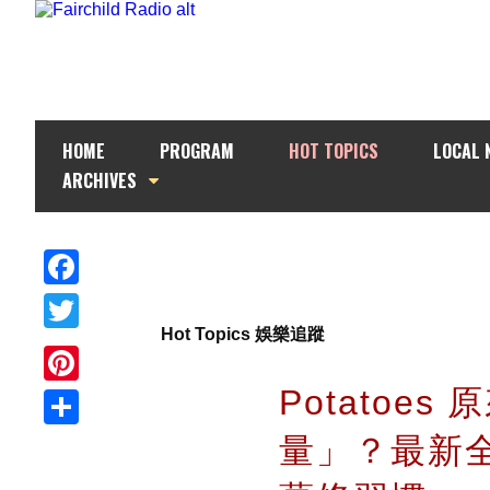
HOME
PROGRAM
HOT TOPICS
LOCAL 
ARCHIVES
Facebook
Hot Topics 娛樂追蹤
Twitter
Potatoe
Pinterest
量」？最新
Share