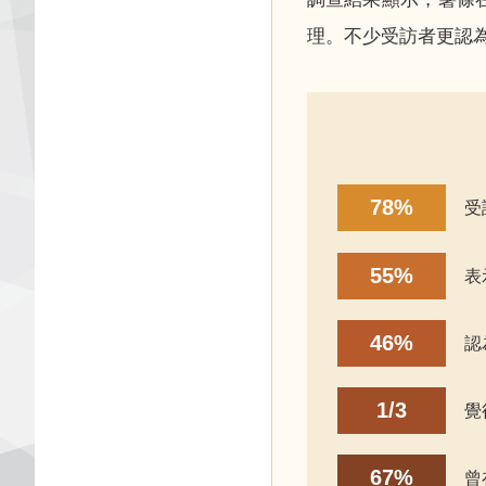
理。不少受訪者更認
78%
受
55%
表
46%
認
1/3
覺
67%
曾