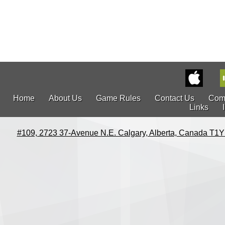
Home
About Us
Game Rules
Contact Us
Com
Links
#109, 2723 37-Avenue N.E. Calgary, Alberta, Canada T1