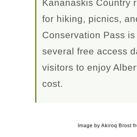
Kananaskis Country r
for hiking, picnics, 
Conservation Pass is 
several free access d
visitors to enjoy Albe
cost.
Image by Akiroq Brost f