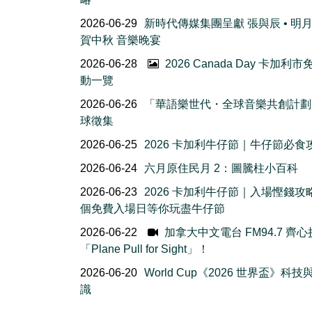
2026-06-29
新時代傳媒集團呈獻 張與辰 • 明
賀中秋 音樂晚宴
2026-06-28
2026 Canada Day 卡加利
動一覽
2026-06-26
「華語樂世代・全球音樂共創計劃
球徵集
2026-06-25
2026 卡加利牛仔節｜牛仔節必食
2026-06-24
六月原住民月 2：圖騰柱小百科
2026-06-23
2026 卡加利牛仔節｜入場慳錢攻
個免費入場日等你玩盡牛仔節
2026-06-22
加拿大中文電台 FM94.7 齊
「Plane Pull for Sight」！
2026-06-20
World Cup《2026 世界盃》科
識