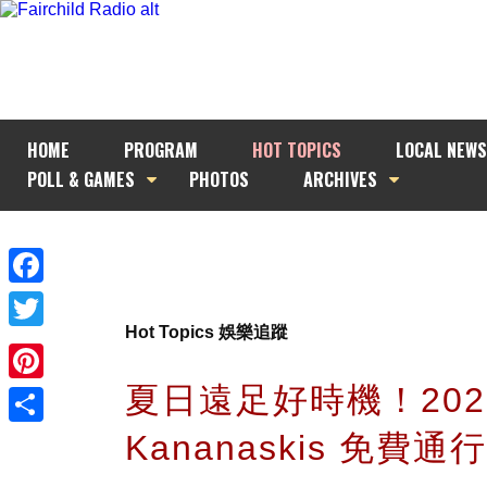
HOME
PROGRAM
HOT TOPICS
LOCAL NEWS
POLL & GAMES
PHOTOS
ARCHIVES
Facebook
Hot Topics 娛樂追蹤
Twitter
夏日遠足好時機！202
Pinterest
Kananaskis 免費
Share