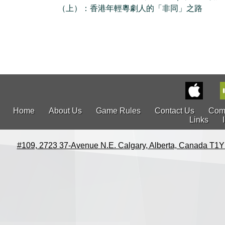
（上）：香港年輕粵劇人的「非同」之路
Home
About Us
Game Rules
Contact Us
Com
Links
#109, 2723 37-Avenue N.E. Calgary, Alberta, Canada T1