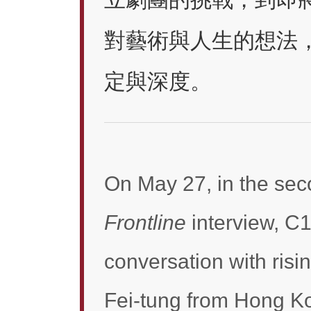
對藝術與人生的想法
定與深度。
On May 27, in the sec
Frontline
interview, C
conversation with ris
Fei-tung from Hong Ko