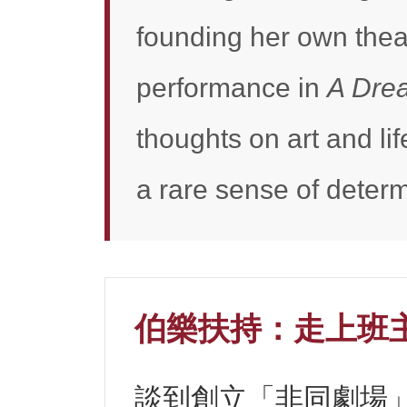
founding her own thea
performance in
A Dre
thoughts on art and li
a rare sense of deter
伯樂扶持：走上班
談到創立「非同劇場