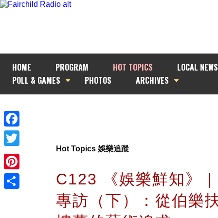
HOME
PROGRAM
HOT TOPICS
LOCAL NEWS
POLL & GAMES
PHOTOS
ARCHIVES
Facebook
Hot Topics 娛樂追蹤
Twitter
C123 《娛樂鮮知》
Pinterest
專訪（下）：從伯樂
Share