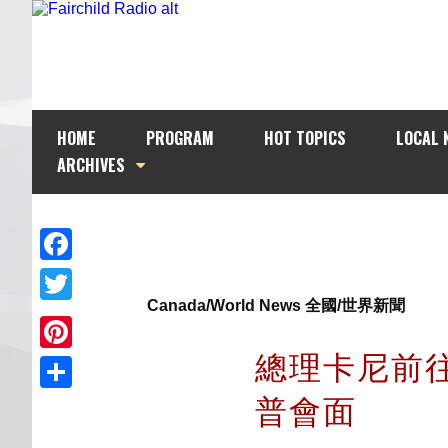
HOME
PROGRAM
HOT TOPICS
LOCAL 
ARCHIVES
Facebook
Canada/World News 全國/世界新聞
Twitter
總理卡尼前
Pinterest
普會面
Share