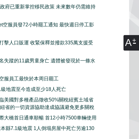
政府已重新掌控移民政策 未來數年仍需維持
tJet空服員發72小時罷工通知 最快週日停工影
A
打擊人口販運 收緊保釋並撥款335萬支援受
名失蹤的11歲男童身亡 遺體被發現於一條水
空服員工最快於本周日罷工
.1級地震至今造成至少18人死亡
臨美國對多種產品徵收50%關稅紐賓土域省
願意動用紐省的一切資源協助達成協議避免更多關稅
際大橋首日通車順暢 首12小時7500車輛使用
本縣7.1級地震 1人倒塌房屋中死亡另逾130