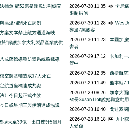
法捕魚 揭52宗疑違規涉割鰭棄
2026-07-30 11:35
卡尼稱
限制措施
與高溫相關死亡病例
2026-07-30 11:28
Wes
響逾7萬旅客
方案文本禁止敵方通過海峽
2026-07-30 11:23
本國加強
忠於''保護加拿大乳製品產業的供
害者
2026-07-29 17:12
卡加利一
八成薩德導彈防禦系統攔截導
管中
2026-07-29 12:35
西捷航空
模空襲基輔造成17人死亡
2026-07-29 11:49
熊本縣7
擬定航道座標達成共識
2026-07-29 08:26
加拿大面
法》今日起正式生效
省長Susan Holt說她
今日或星期三與伊朗達成協議
2026-07-28 16:40
戈迪豪國
2026-07-28 16:18
九州熊
差擴大至39億 出口連升5個月
人受傷