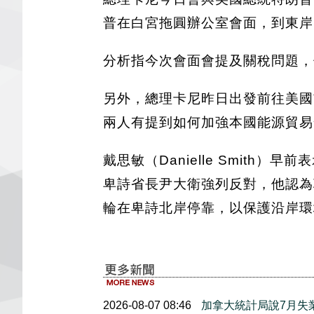
普在白宮拖圓辦公室會面，到東岸
分析指今次會面會提及關稅問題，
另外，總理卡尼昨日出發前往美國
兩人有提到如何加強本國能源貿易
戴思敏（Danielle Smit
卑詩省長尹大衛強列反對，他認為
輪在卑詩北岸停靠，以保護沿岸環
2026-08-07 08:46
加拿大統計局說7月失業率