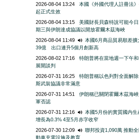
2026-08-04 13:24
本國《外國代理人註冊法》
起正式生效
2026-08-04 13:15
美國財長貝森特說可能今日
期三與伊朗達成協議以開放霍爾木茲海峽
2026-08-04 11:49
本國6月商品貿易順差擴
39億 出口連升5個月創新高
2026-08-02 17:16
特朗普將在當地週一下午和
展開談判
2026-07-31 16:25
特朗普稱以色列對全面解除
斯武裝協議非常滿意
2026-07-31 14:51
伊朗稱已關閉霍爾木茲海峽
軍否認
2026-07-31 12:16
本國5月份的實質國内生
增長為0.3% 4至5月赤字收窄
2026-07-30 12:09
聯邦投資1,090萬 推動
動車充電設施及教育