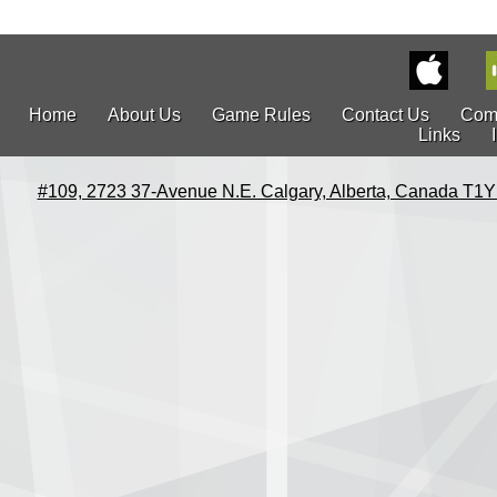
Home
About Us
Game Rules
Contact Us
Com
Links
#109, 2723 37-Avenue N.E. Calgary, Alberta, Canada T1