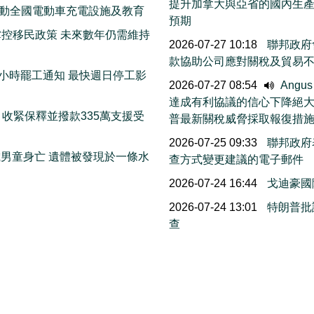
提升加拿大與亞省的國內生
 推動全國電動車充電設施及教育
預期
控移民政策 未來數年仍需維持
2026-07-27 10:18
聯邦政府會
款協助公司應對關稅及貿易
72小時罷工通知 最快週日停工影
2026-07-27 08:54
Angu
達成有利協議的信心下降絕
收緊保釋並撥款335萬支援受
普最新關稅威脅採取報復措
2026-07-25 09:33
聯邦政府
歲男童身亡 遺體被發現於一條水
查方式變更建議的電子郵件
2026-07-24 16:44
戈迪豪國
2026-07-24 13:01
特朗普批
查