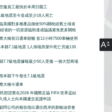
空服員工最快於本周日罷工
.1級地震至今造成至少18人死亡
臨美國對多種產品徵收50%關稅紐賓土域省
願意動用紐省的一切資源協助達成協議避免更多關稅
際大橋首日通車順暢 首12小時7500車輛使用
A
本縣7.1級地震 1人倒塌房屋中死亡另逾130
縣7.7級地震據報最少50人受傷 一個大型商場
熊本縣下午發生7.1級地震
際大橋今通車
部證實在2026 年國際足協 FIFA 世界盃結
的入境人士向本國遞交庇護申請
顧問公司的報告指出通往西岸的新輸油管會