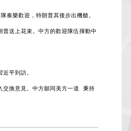
仗隊奏樂歡迎，特朗普其後步出機艙。
朗普送上花束。中方的歡迎隊伍揮動中
習近平到訪。
入交換意見。中方願同美方一道 秉持