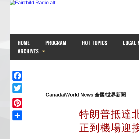
HOME
PROGRAM
HOT TOPICS
LOCAL 
ARCHIVES
Facebook
Canada/World News 全國/世界新聞
Twitter
特朗普抵達
Pinterest
正到機場
Share