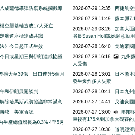
八成薩德導彈防禦系統攔截導
2026-07-29 12:35
西捷航空
2026-07-29 11:49
熊本縣7
模空襲基輔造成17人死亡
2026-07-29 08:26
加拿大面
擬定航道座標達成共識
省長Susan Holt說她
法》今日起正式生效
2026-07-28 16:40
戈迪豪國
今日或星期三與伊朗達成協議
2026-07-28 16:18
九州熊
人受傷
差擴大至39億 出口連升5個月
2026-07-28 13:01
日本熊本
發生爆炸多人失蹤
午和伊朗展開談判
2026-07-28 10:41
日本九州
解除哈馬斯武裝協議非常滿意
2026-07-27 14:41
戈迪豪國
海峽 美軍否認
2026-07-27 13:00
聯邦移民
束後有175名到加拿大觀賽
生產總值增長為0.3% 4至5月
2026-07-27 10:36
道明經濟