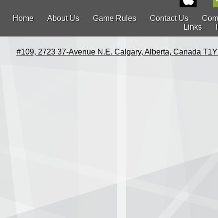
Home
About Us
Game Rules
Contact Us
Com
Links
#109, 2723 37-Avenue N.E. Calgary, Alberta, Canada T1