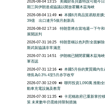
2026-08-04 13:15
美國財長貝森特說可能今日
期三與伊朗達成協議以開放霍爾木茲海峽
2026-08-04 11:49
本國6月商品貿易順差擴
39億 出口連升5個月創新高
2026-08-02 17:16
特朗普將在當地週一下午和
展開談判
2026-07-31 16:25
特朗普稱以色列對全面解除
斯武裝協議非常滿意
2026-07-31 14:51
伊朗稱已關閉霍爾木茲海峽
軍否認
2026-07-31 12:16
本國5月份的實質國内生
增長為0.3% 4至5月赤字收窄
2026-07-30 12:09
聯邦投資1,090萬 推動
動車充電設施及教育
2026-07-30 11:35
卡尼稱政府已重新掌控
策 未來數年仍需維持限制措施