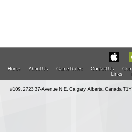
Home
About Us
Game Rules
Contact Us
Com
Links
#109, 2723 37-Avenue N.E. Calgary, Alberta, Canada T1