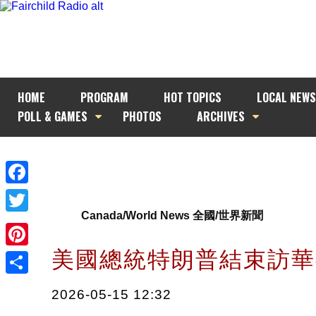
HOME
PROGRAM
HOT TOPICS
LOCAL NEWS
POLL & GAMES
PHOTOS
ARCHIVES
Facebook
Canada/World News 全國/世界新聞
Twitter
美國總統特朗普結束訪
Pinterest
Share
2026-05-15 12:32