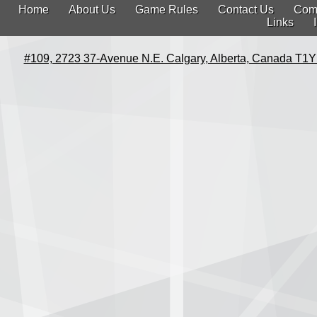
Home
About Us
Game Rules
Contact Us
Com
Links
#109, 2723 37-Avenue N.E. Calgary, Alberta, Canada T1