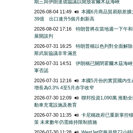
期三與伊朗達成協議以開放霍爾木茲海峽
2026-08-04 11:49
本國6月商品貿易順差擴
39億 出口連升5個月創新高
2026-08-02 17:16
特朗普將在當地週一下午和
展開談判
2026-07-31 16:25
特朗普稱以色列對全面解除
斯武裝協議非常滿意
2026-07-31 14:51
伊朗稱已關閉霍爾木茲海峽
軍否認
2026-07-31 12:16
本國5月份的實質國内生
增長為0.3% 4至5月赤字收窄
2026-07-30 12:09
聯邦投資1,090萬 推動
動車充電設施及教育
2026-07-30 11:35
卡尼稱政府已重新掌控
策 未來數年仍需維持限制措施
2026-07-30 11:28
WestJet空服員發72小