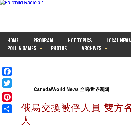
HOME
PROGRAM
HOT TOPICS
LOCAL NEWS
POLL & GAMES
PHOTOS
ARCHIVES
Facebook
Canada/World News 全國/世界新聞
Twitter
俄烏交換被俘人員 雙方各
Pinterest
人
Share