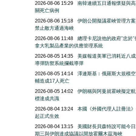
2026-08-06 15:29
南韓連續五日通報懷疑與高
關死亡病例
2026-08-06 15:18
伊朗公開擬議霍峽管理方案
禁止敵方通過海峽
2026-08-06 11:48
總理卡尼說他的政府''忠於'
拿大乳製品產業的供應管理系統
2026-08-05 14:35
美媒報道美軍已消耗近八成
導彈防禦系統攔截導彈
2026-08-05 14:14
澤連斯基︰俄羅斯大規模空
輔造成17人死亡
2026-08-05 14:02
伊朗稱與阿曼就霍峽擬定航
標達成共識
2026-08-04 13:24
本國《外國代理人註冊法》
起正式生效
2026-08-04 13:15
美國財長貝森特說可能今日
期三與伊朗達成協議以開放霍爾木茲海峽