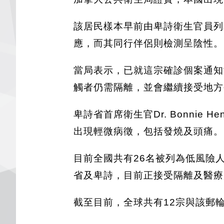
該居民樣本早前由卑詩衛生官員列
應，而其同行伴侶則檢測呈陰性。
當局表示，已就這宗確診個案通知
觸者仍需隔離，並會繼續接受地方
卑詩省首席衛生官Dr. Bonni
出現輕微病徵，包括發燒及頭痛。
目前全國共有26名被列為低風險
省及卑詩，目前正接受隔離及醫療
截至目前，全球共有12宗與該郵