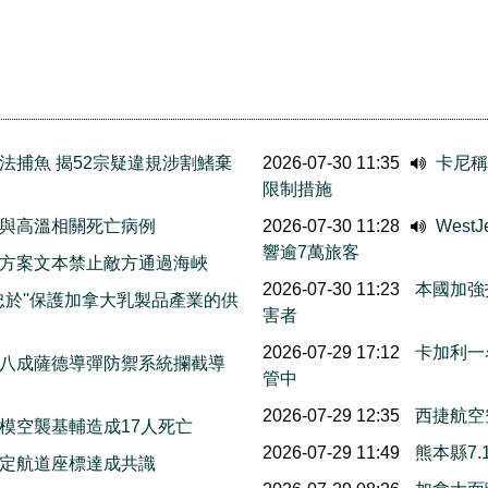
法捕魚 揭52宗疑違規涉割鰭棄
2026-07-30 11:35
卡尼稱
限制措施
與高溫相關死亡病例
2026-07-30 11:28
Wes
響逾7萬旅客
方案文本禁止敵方通過海峽
2026-07-30 11:23
本國加強
忠於''保護加拿大乳製品產業的供
害者
2026-07-29 17:12
卡加利一
八成薩德導彈防禦系統攔截導
管中
2026-07-29 12:35
西捷航空
模空襲基輔造成17人死亡
2026-07-29 11:49
熊本縣7
擬定航道座標達成共識