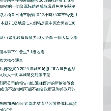
臨美國對多種產品徵收50%關稅紐賓土域省
願意動用紐省的一切資源協助達成協議避免更多關稅
際大橋首日通車順暢 首12小時7500車輛使用
本縣7.1級地震 1人倒塌房屋中死亡另逾130
縣7.7級地震據報最少50人受傷 一個大型商場
熊本縣下午發生7.1級地震
際大橋今通車
部證實在2026 年國際足協 FIFA 世界盃結
的入境人士向本國遞交庇護申請
顧問公司的報告指出通往西岸的新輸油管會
產總值不過增幅可能不如省政府及聯邦政府的
向加西Miller西部木材產品公司提供$1億貸
不確定性