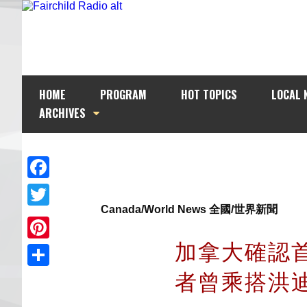
HOME
PROGRAM
HOT TOPICS
LOCAL 
ARCHIVES
Facebook
Canada/World News 全國/世界新聞
Twitter
加拿大確認
Pinterest
者曾乘搭洪
Share