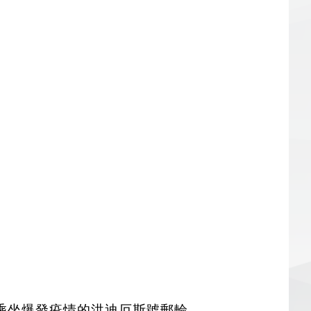
乘坐爆發疫情的洪迪厄斯號郵輪。