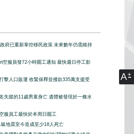
政府已重新掌控移民政策 未來數年仍需維持
tJet空服員發72小時罷工通知 最快週日停工影
A
打擊人口販運 收緊保釋並撥款335萬支援受
名失蹤的11歲男童身亡 遺體被發現於一條水
空服員工最快於本周日罷工
.1級地震至今造成至少18人死亡