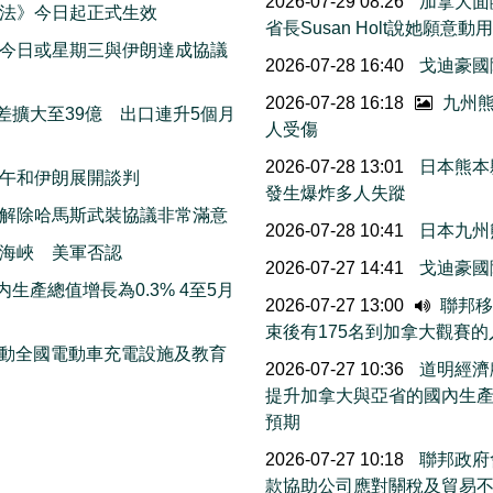
2026-07-29 08:26
加拿大面
法》今日起正式生效
省長Susan Holt說她
今日或星期三與伊朗達成協議
2026-07-28 16:40
戈迪豪國
2026-07-28 16:18
九州熊
差擴大至39億 出口連升5個月
人受傷
2026-07-28 13:01
日本熊本
午和伊朗展開談判
發生爆炸多人失蹤
解除哈馬斯武裝協議非常滿意
2026-07-28 10:41
日本九州
海峽 美軍否認
2026-07-27 14:41
戈迪豪國
生產總值增長為0.3% 4至5月
2026-07-27 13:00
聯邦移民
束後有175名到加拿大觀賽
 推動全國電動車充電設施及教育
2026-07-27 10:36
道明經濟
提升加拿大與亞省的國內生
預期
2026-07-27 10:18
聯邦政府會
款協助公司應對關稅及貿易