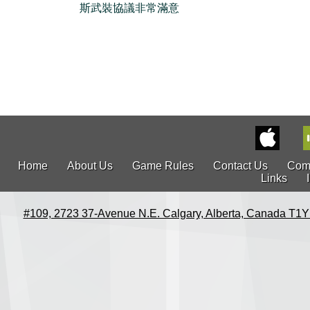
斯武裝協議非常滿意
Home
About Us
Game Rules
Contact Us
Com
Links
#109, 2723 37-Avenue N.E. Calgary, Alberta, Canada T1