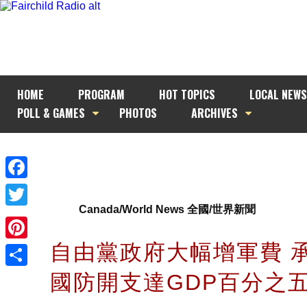
HOME
PROGRAM
HOT TOPICS
LOCAL NEWS
POLL & GAMES
PHOTOS
ARCHIVES
Facebook
Canada/World News 全國/世界新聞
Twitter
自由黨政府大幅增軍費 承
Pinterest
國防開支達GDP百分
Share