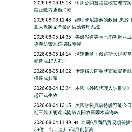
2026-08-06 15:18
伊朗公開擬議霍峽管理方案
禁止敵方通過海峽
2026-08-06 11:48
總理卡尼說他的政府''忠於'
拿大乳製品產業的供應管理系統
2026-08-05 14:35
美媒報道美軍已消耗近八成
導彈防禦系統攔截導彈
2026-08-05 14:14
澤連斯基︰俄羅斯大規模空
輔造成17人死亡
2026-08-05 14:02
伊朗稱與阿曼就霍峽擬定航
標達成共識
2026-08-04 13:24
本國《外國代理人註冊法》
起正式生效
2026-08-04 13:15
美國財長貝森特說可能今日
期三與伊朗達成協議以開放霍爾木茲海峽
2026-08-04 11:49
本國6月商品貿易順差擴
39億 出口連升5個月創新高