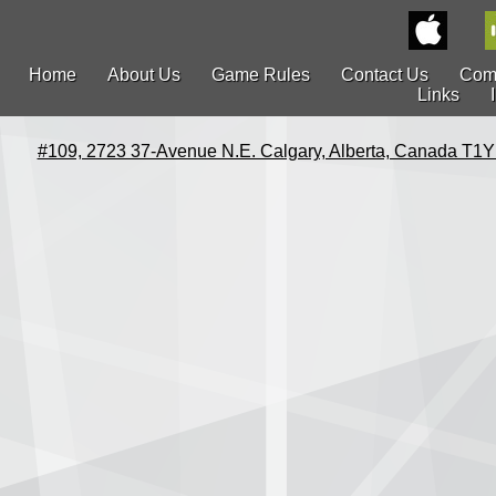
Home
About Us
Game Rules
Contact Us
Com
Links
#109, 2723 37-Avenue N.E. Calgary, Alberta, Canada T1