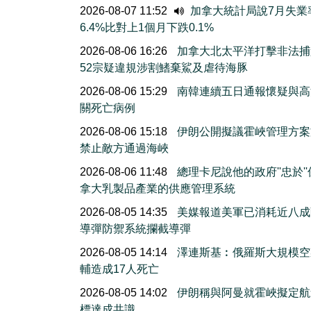
2026-08-07 11:52
加拿大統計局說7月失業
6.4%比對上1個月下跌0.1%
2026-08-06 16:26
加拿大北太平洋打擊非法捕
52宗疑違規涉割鰭棄鯊及虐待海豚
2026-08-06 15:29
南韓連續五日通報懷疑與高
關死亡病例
2026-08-06 15:18
伊朗公開擬議霍峽管理方案
禁止敵方通過海峽
2026-08-06 11:48
總理卡尼說他的政府''忠於'
拿大乳製品產業的供應管理系統
2026-08-05 14:35
美媒報道美軍已消耗近八成
導彈防禦系統攔截導彈
2026-08-05 14:14
澤連斯基︰俄羅斯大規模空
輔造成17人死亡
2026-08-05 14:02
伊朗稱與阿曼就霍峽擬定航
標達成共識