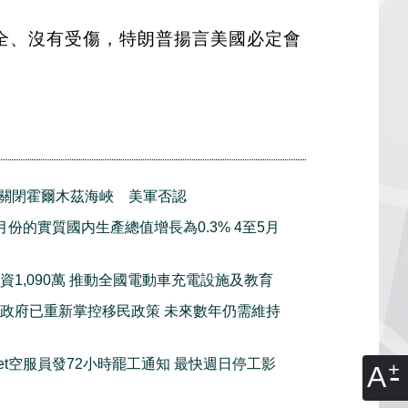
全、沒有受傷，特朗普揚言美國必定會
關閉霍爾木茲海峽 美軍否認
月份的實質國内生產總值增長為0.3% 4至5月
資1,090萬 推動全國電動車充電設施及教育
政府已重新掌控移民政策 未來數年仍需維持
tJet空服員發72小時罷工通知 最快週日停工影
A