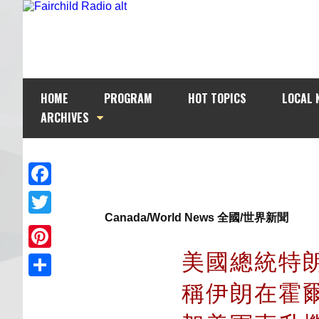
HOME
PROGRAM
HOT TOPICS
LOCAL 
ARCHIVES
Facebook
Canada/World News 全國/世界新聞
Twitter
美國總統特
Pinterest
稱伊朗在霍
Share