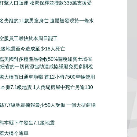
打擊人口販運 收緊保釋並撥款335萬支援受
名失蹤的11歲男童身亡 遺體被發現於一條水
空服員工最快於本周日罷工
.1級地震至今造成至少18人死亡
臨美國對多種產品徵收50%關稅紐賓土域省
願意動用紐省的一切資源協助達成協議避免更多關稅
際大橋首日通車順暢 首12小時7500車輛使用
本縣7.1級地震 1人倒塌房屋中死亡另逾130
縣7.7級地震據報最少50人受傷 一個大型商場
熊本縣下午發生7.1級地震
際大橋今通車