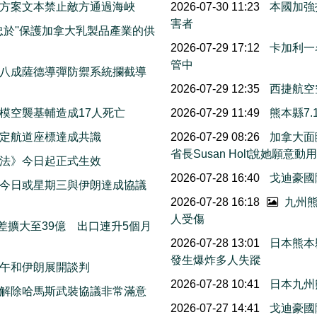
方案文本禁止敵方通過海峽
2026-07-30 11:23
本國加強
害者
忠於''保護加拿大乳製品產業的供
2026-07-29 17:12
卡加利一
管中
八成薩德導彈防禦系統攔截導
2026-07-29 12:35
西捷航空
模空襲基輔造成17人死亡
2026-07-29 11:49
熊本縣7
擬定航道座標達成共識
2026-07-29 08:26
加拿大面
省長Susan Holt說她
法》今日起正式生效
2026-07-28 16:40
戈迪豪國
今日或星期三與伊朗達成協議
2026-07-28 16:18
九州熊
人受傷
差擴大至39億 出口連升5個月
2026-07-28 13:01
日本熊本
發生爆炸多人失蹤
午和伊朗展開談判
2026-07-28 10:41
日本九州
解除哈馬斯武裝協議非常滿意
2026-07-27 14:41
戈迪豪國