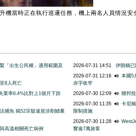
升機當時正在執行巡邏任務，機上兩名人員情況安
緊「出生公民權」適用範圍及
2026-07-31 14:51
伊朗稱已
2026-07-31 12:16
本國5
至8人死亡
赤字收窄
業率6.4%比對上1個月下跌
2026-07-30 12:09
聯邦投
2026-07-30 11:35
卡尼稱
法捕魚 揭52宗疑違規涉割鰭棄
限制措施
2026-07-30 11:28
Wes
與高溫相關死亡病例
響逾7萬旅客