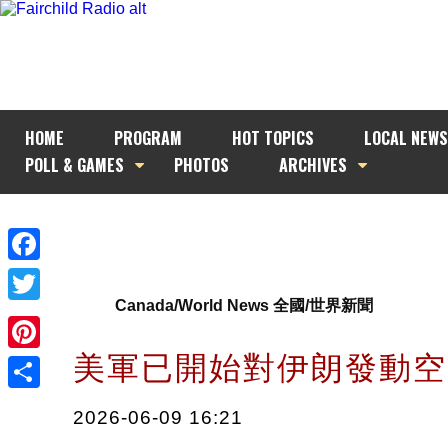
HOME
PROGRAM
HOT TOPICS
LOCAL NEWS
POLL & GAMES
PHOTOS
ARCHIVES
Facebook
Canada/World News 全國/世界新聞
Twitter
美軍已開始對伊朗發動
Pinterest
Share
2026-06-09 16:21