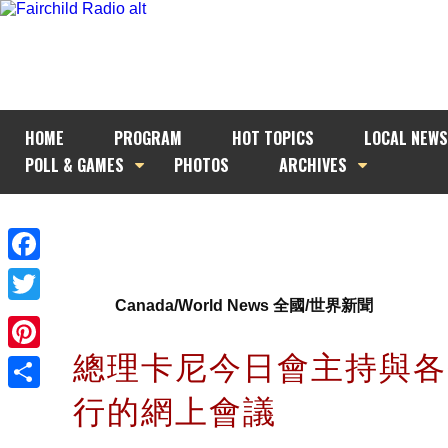
HOME
PROGRAM
HOT TOPICS
LOCAL NEWS
POLL & GAMES
PHOTOS
ARCHIVES
Facebook
Canada/World News 全國/世界新聞
Twitter
總理卡尼今日會主持與各
Pinterest
行的網上會議
Share