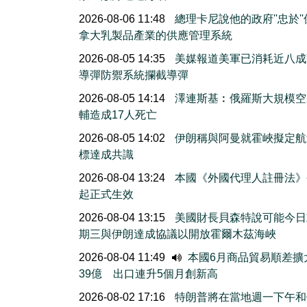
2026-08-06 11:48
總理卡尼說他的政府''忠於'
拿大乳製品產業的供應管理系統
2026-08-05 14:35
美媒報道美軍已消耗近八成
導彈防禦系統攔截導彈
2026-08-05 14:14
澤連斯基︰俄羅斯大規模空
輔造成17人死亡
2026-08-05 14:02
伊朗稱與阿曼就霍峽擬定航
標達成共識
2026-08-04 13:24
本國《外國代理人註冊法》
起正式生效
2026-08-04 13:15
美國財長貝森特說可能今日
期三與伊朗達成協議以開放霍爾木茲海峽
2026-08-04 11:49
本國6月商品貿易順差擴
39億 出口連升5個月創新高
2026-08-02 17:16
特朗普將在當地週一下午和