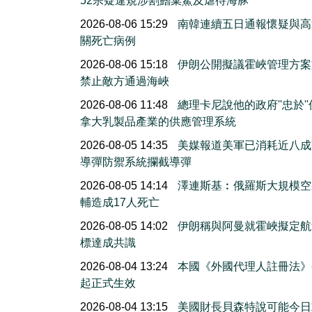
52宗疑違規涉割鰭棄鯊及虐待海豚
2026-08-06 15:29
南韓連續五日通報懷疑與高
關死亡病例
2026-08-06 15:18
伊朗公開擬議霍峽管理方案
禁止敵方通過海峽
2026-08-06 11:48
總理卡尼說他的政府''忠於'
拿大乳製品產業的供應管理系統
2026-08-05 14:35
美媒報道美軍已消耗近八成
導彈防禦系統攔截導彈
2026-08-05 14:14
澤連斯基︰俄羅斯大規模空
輔造成17人死亡
2026-08-05 14:02
伊朗稱與阿曼就霍峽擬定航
標達成共識
2026-08-04 13:24
本國《外國代理人註冊法》
起正式生效
2026-08-04 13:15
美國財長貝森特說可能今日