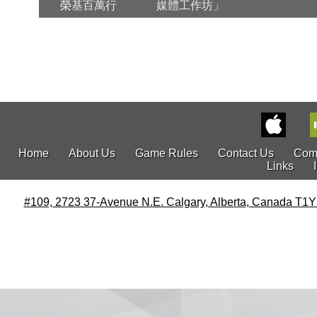
榮基百萬行
媒體工作坊」
Home
About Us
Game Rules
Contact Us
Com
Links
#109, 2723 37-Avenue N.E. Calgary, Alberta, Canada T1