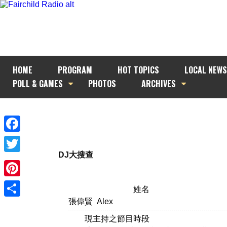
HOME
PROGRAM
HOT TOPICS
LOCAL NEWS
POLL & GAMES
PHOTOS
ARCHIVES
Facebook
DJ大搜查
Twitter
Pinterest
姓名
張偉賢 Alex
Share
現主持之節目時段