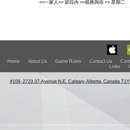
<<一家人>> 節目內 <<税務與你 >> 星期二
Home
About Us
Game Rules
Contact Us
Com
Links
#109, 2723 37-Avenue N.E. Calgary, Alberta, Canada T1