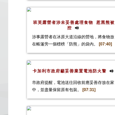
班芙露營者涉未妥善處理食物 惹黑熊被
控
涉事露營者在冰原大道沿線的營地，將食物放
在帳篷旁一個標榜「防熊」的袋內。
[07:40]
卡加利市政府籲妥善棄置電池防火警
市政府提醒，電池送往回收前應妥善存放在家
中，並盡量保留原有包裝。
[07:31]