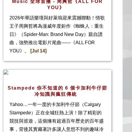
Music 全球首播 - 周興哲《ALL FOR
YOU》
2026年華語樂壇與好萊塢迎來震撼聯動！情歌
王子周興哲將為漫威年度鉅作《蜘蛛人：重生
日》（Spider-Man: Brand New Day）親自譜
曲，強勢推出電影片尾曲——《ALL FOR
YOU》。
[Jul 14]
Stampede 你不知道的 6 個卡加利牛仔節
冷知識與瘋狂傳統
Yahoo…一年一度的卡加利牛仔節（Calgary
Stampede）正在全城狂熱上演！除了精彩的
競技與巡遊，這個擁有超過百年歷史的百年盛
事，背後其實藏著許多讓人意想不到的趣味冷