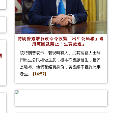
特朗普簽署行政命令收緊「出生公民權」適
用範圍及禁止「生育旅遊」
統特朗普表示，若現時有人、尤其富裕人士利
需
用出生公民權做生意，根本不應該發生，批評
是恥辱。他們花錢買身份，美國絕不容許此事
發生。
[14:57]