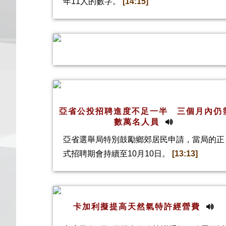
年11人的數字。
[14:15]
亞省公投招聘進度不足一半 三個月內仍
數萬名人員
亞省選舉局特別鼓勵鄉郊居民申請，當局的正
式招聘期會持續至10月10日。
[13:13]
卡加利擬提高天然氣特許經營費