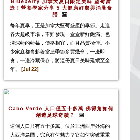
Blueberry 加拿大夏日限定美味 藍莓當
造！營養學家分享 5 大健康好處與消暑食
譜
每年夏季，正是加拿大藍莓盛產的季節。走進
各大超級市場，不難發現一盒盒新鮮飽滿、色
澤深藍的藍莓，價格相宜，而且品質極佳。不
少家庭都會趁著當造季節多買幾盒，一邊即
食，一邊冷藏保存，將這份夏日美味延續至全
年。
[Jul 22]
Cabo Verde 人口僅五十多萬 佛得角如何
創造足球奇蹟？
這個人口只有五十多萬、位於非洲西岸外海的
大西洋島國，究竟有何魅力？它如何突破重重