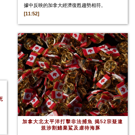
據中反映的加拿大經濟復甦趨勢相符。
[11:52]
死
加拿大北太平洋打擊非法捕魚 揭52宗疑違
規涉割鰭棄鯊及虐待海豚