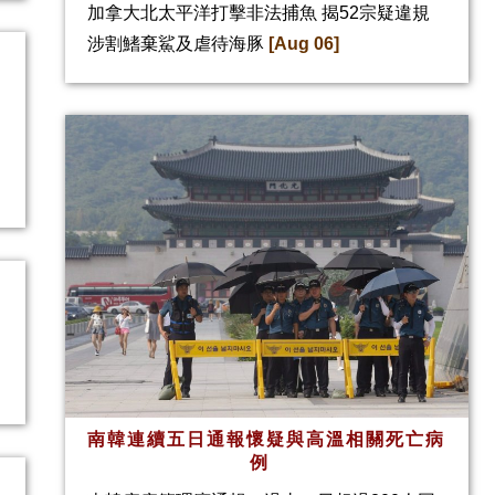
加拿大北太平洋打擊非法捕魚 揭52宗疑違規
涉割鰭棄鯊及虐待海豚
[Aug 06]
南韓連續五日通報懷疑與高溫相關死亡病
例