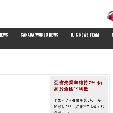
NEWS
CANADA/WORLD NEWS
DJ & NEWS TEAM
亞省失業率維持7% 仍
警方將加強檢控汽車噪
高於全國平均數
音
卡加利7月失業率6.8%；愛
警方表示，主要針對西南17
民頓6.9%；紅鹿市7.6%；烈
Avenue一帶，收到不少商住