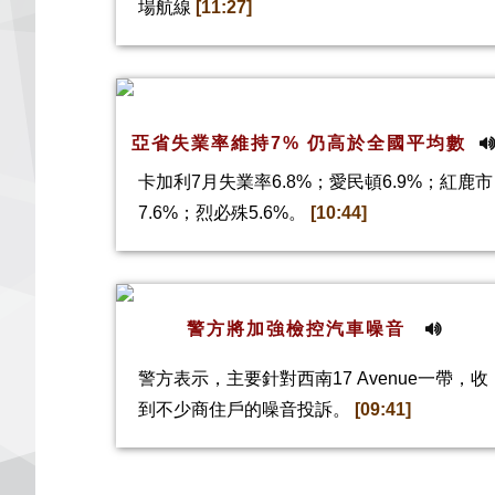
場航線
[11:27]
亞省失業率維持7% 仍高於全國平均數
卡加利7月失業率6.8%；愛民頓6.9%；紅鹿市
7.6%；烈必殊5.6%。
[10:44]
警方將加強檢控汽車噪音
警方表示，主要針對西南17 Avenue一帶，收
到不少商住戶的噪音投訴。
[09:41]